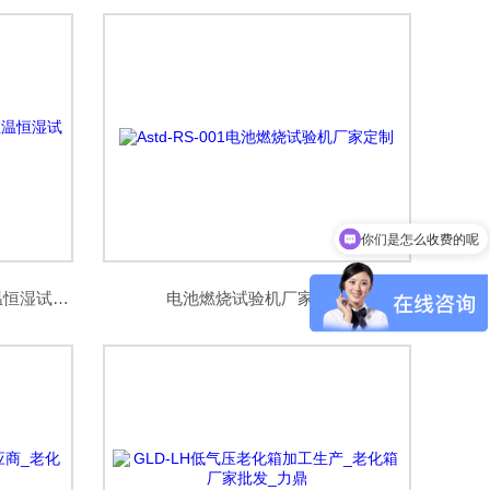
你们是怎么收费的呢
实验室恒温恒湿试验箱研发_恒温恒湿试验箱供应_力鼎
电池燃烧试验机厂家定制