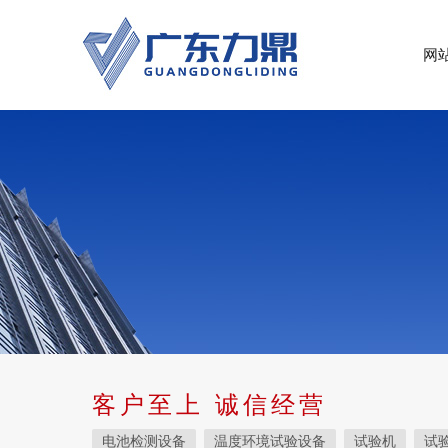
网
客户至上 诚信经营
电池检测设备
温度环境试验设备
试验机
试