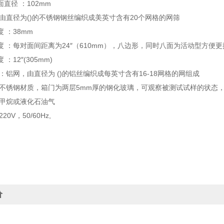
直径 ：102mm
：由直径为()的不锈钢钢丝编织成美英寸含有20个网格的网筛
 ：38mm
度 ：每对面间距离为24″（610mm），八边形，同时八面为活动型方便
：12″(305mm)
：铝网，由直径为 ()的铝丝编织成每英寸含有16-18网格的网组成
：不锈钢材质，箱门为两层5mm厚的钢化玻璃，可观察被测试试样的状态
：甲烷或液化石油气
0V，50/60Hz,
价