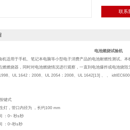
联系
绍
电池燃烧试验机
验机适用于手机、笔记本电脑等小型电子消费产品的电池耐燃性测试。本
点燃燃烧器，同时对电池燃烧情况进行观察，一直到电池爆炸或电池烧毁
-1998、UL 1642：2008、UL 2054：2008、UL 1642[13] 、 、 idtIE
：按键式
生灯，管口内径为 ，长约100 mm
 ：0~ 秒±秒
 ：0~秒±秒