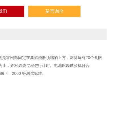
我们
留言询价
机是将网筛固定在离燃烧器顶端的上方，网筛每有20个孔眼，
为止，并对燃烧过程进行计时。电池燃烧试验机符合
C60086-4：2000 等测试标准。