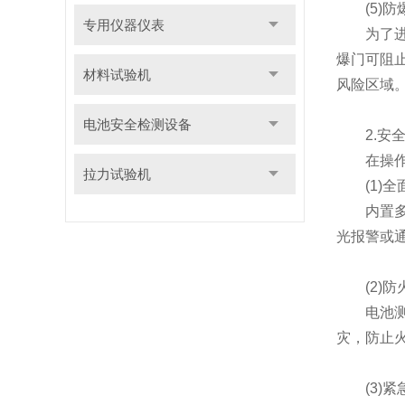
(5)防
专用仪器仪表
为了进一
爆门可阻
材料试验机
风险区域
电池安全检测设备
2.安全
在操作过
拉力试验机
(1)全
内置多个
光报警或
(2)防
电池测试
灾，防止
(3)紧