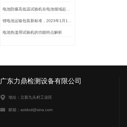
电池防爆高低温试验机在电池领域起着重要的作用分析
锂电池运输包装新标准，2023年1月1日开始实施！
电池热滥用试验机的功能特点解析
广东力鼎检测设备有限公司
地址：立新九头村工业区
邮箱：astdod@sina.com