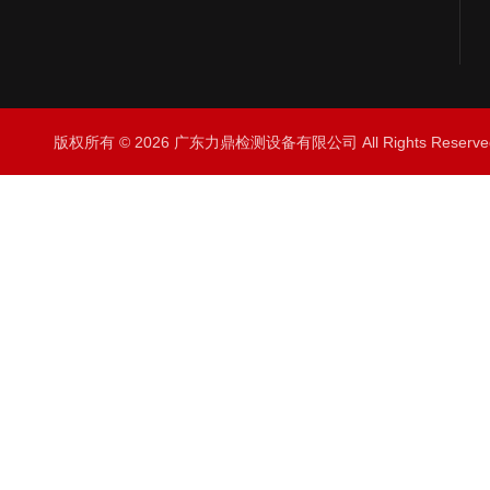
版权所有 © 2026 广东力鼎检测设备有限公司 All Rights Rese