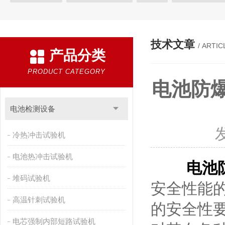
材料试验机
电池安全检测设备
拉力试验机
技术文章
/ ARTIC
产品分类
PRODUCT CATEGORY
电池防
电池检测设备
冷热冲击试验机
电池热冲击试验机
电池
堆码试验机
安全性能
高温针刺试验机
的安全性
电芯强制内部短路试验机