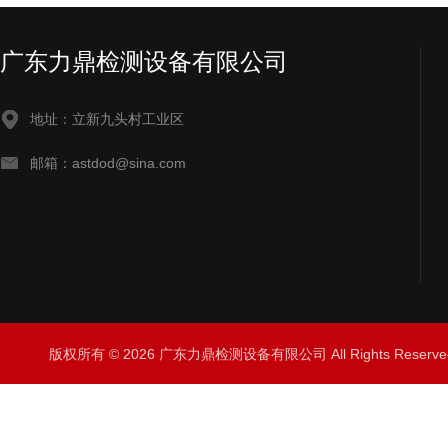
广东力鼎检测设备有限公司
地址：立新九头村工业区
邮箱：astdod@sina.com
版权所有 © 2026 广东力鼎检测设备有限公司 All Rights Rese