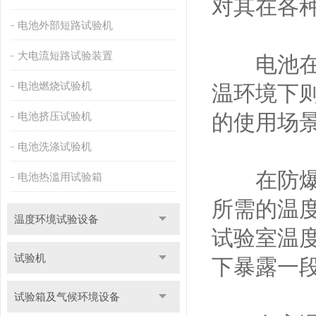
对其在各
电池外部短路试验机
大电流短路试验装置
电池在高
电池燃烧试验机
温环境下
电池挤压试验机
的使用场
电池洗涤试验机
在防爆高
电池热滥用试验箱
所需的温
温度环境试验设备
试验室温
试验机
下暴露一
试验箱及气候环境设备