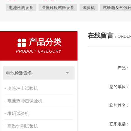
电池检测设备
温度环境试验设备
试验机
试验箱及气候
材料试验机
电池安全检测设备
拉力试验机
在线留言
/ ORDE
产品分类
PRODUCT CATEGORY
产品：
电池检测设备
您的单位：
冷热冲击试验机
电池热冲击试验机
您的姓名：
堆码试验机
联系电话：
高温针刺试验机