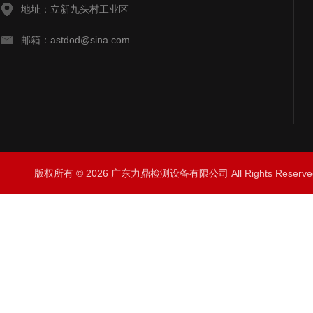
地址：立新九头村工业区
邮箱：astdod@sina.com
版权所有 © 2026 广东力鼎检测设备有限公司 All Rights Rese