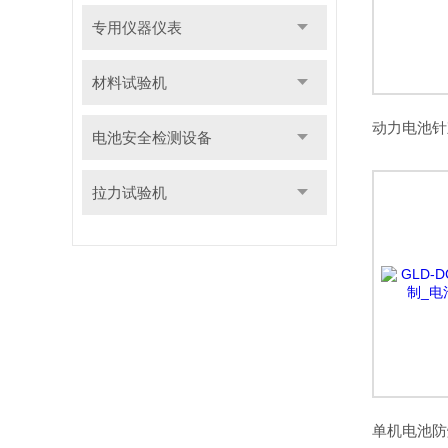
专用仪器仪表
材料试验机
电池安全检测设备
拉力试验机