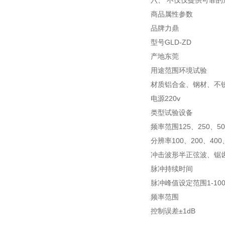
六、 不仅仅提供可靠
商品属性参数
品牌力鼎
型号GLD-ZD
产地东莞
用途范围环境试验
材质铝合金、钢材、不
电源220v
类型试验设备
频率范围125、250、50
分辨率100、200、400
冲击波形半正弦波、锯
脉冲持续时间
脉冲峰值设定范围1-100
频率范围
控制误差±1dB