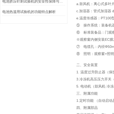
电池挤压针刺试验机的安全性保障与风险控制介绍
a.鼓风机：离心式多叶
c.加湿器：管式加湿器
电池热滥用试验机的功能特点解析
e.温度传感器：PT10
⑤ 操作系统：装备机
⑥ 标准装备品：门观
※观察窗内侧安装EC
⑦ 电缆孔：内径Φ50
⑧ 照明：观察窗+照
二、安全装置
1. 温度过升防止器（
3.冷冻机高压压力开关
5. 电动机（鼓风机·
三、附属功能
1.定时功能 （自动启动
四、附属部品