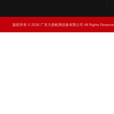
版权所有 © 2026 广东力鼎检测设备有限公司 All Rights Rese