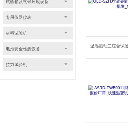
试验箱及气候环境设备
专用仪器仪表
材料试验机
温湿振动三综合试验
电池安全检测设备
拉力试验机