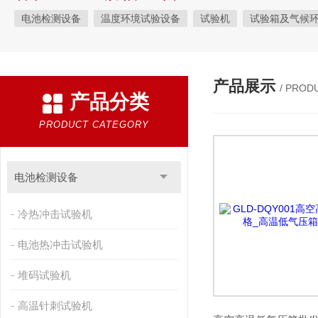
电池检测设备
温度环境试验设备
试验机
试验箱及气候
材料试验机
电池安全检测设备
拉力试验机
产品展示
/ PROD
产品分类
PRODUCT CATEGORY
电池检测设备
冷热冲击试验机
电池热冲击试验机
堆码试验机
高温针刺试验机