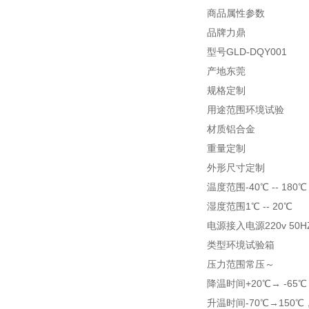
商品属性参数
品牌力鼎
型号GLD-DQY001
产地东莞
规格定制
用途范围环境试验
材质铝合金
重量定制
外形尺寸定制
温度范围-40℃ -- 180℃
湿度范围1℃ -- 20℃
电源接入电源220v 50H
类型环境试验箱
压力范围常压～
降温时间+20℃→ -65
升温时间-70℃→150℃