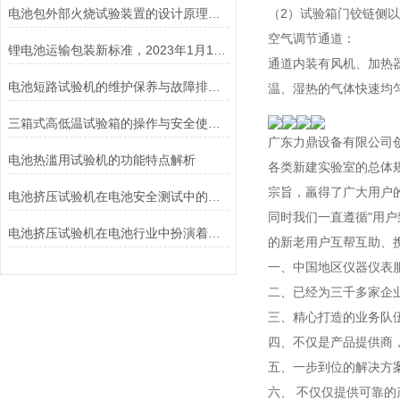
电池包外部火烧试验装置的设计原理和试验步骤分析
（2）试验箱门铰链侧
空气调节通道：
锂电池运输包装新标准，2023年1月1日开始实施！
通道内装有风机、加热
电池短路试验机的维护保养与故障排除技巧分享
温、湿热的气体快速均
三箱式高低温试验箱的操作与安全使用注意事项
广东力鼎设备有限公司
电池热滥用试验机的功能特点解析
各类新建实验室的总体
宗旨，羸得了广大用户
电池挤压试验机在电池安全测试中的应用说明
同时我们一直遵循"用
电池挤压试验机在电池行业中扮演着重要角色
的新老用户互帮互助、
一、中国地区仪器仪表
二、已经为三千多家企
三、精心打造的业务队
四、不仅是产品提供商
五、一步到位的解决方
六、 不仅仅提供可靠