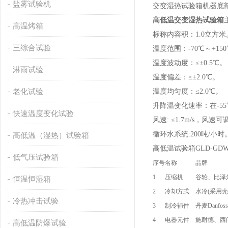
盐雾试验机
交变湿热试验箱机器底
高低温交变湿热试验箱
高温烤箱
标称内容积：1.0立方米
三综合试验
温度范围：-70℃～+15
温度波动度：≤±0.5℃。
淋雨试验
温度偏差：≤±2.0℃。
老化试验
温度均匀度：≤2.0℃。
升降温变化速率：在-55
快速温度变化试验
风速: ≤1.7m/s，风速可
循环水系统:200吨/小时
高低温（湿热）试验箱
高低温试验箱GLD-G
低气压试验箱
序号
名称
品牌
1
压缩机
谷轮、比泽
恒温恒湿箱
2
冷却方式
水冷(采用壳
冷热冲击试验
3
制冷辅件
丹麦Danf
4
电器元件
施耐德、西
高低温防爆试验