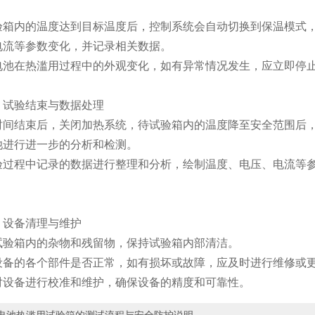
内的温度达到目标温度后，控制系统会自动切换到保温模式，
电流等参数变化，并记录相关数据。
在热滥用过程中的外观变化，如有异常情况发生，应立即停止
验结束与数据处理
结束后，关闭加热系统，待试验箱内的温度降至安全范围后，
行进一步的分析和检测。
程中记录的数据进行整理和分析，绘制温度、电压、电流等参
设备清理与维护
箱内的杂物和残留物，保持试验箱内部清洁。
的各个部件是否正常，如有损坏或故障，应及时进行维修或
备进行校准和维护，确保设备的精度和可靠性。