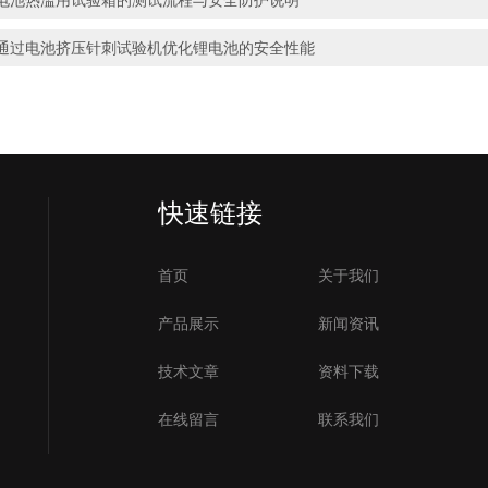
电池热滥用试验箱的测试流程与安全防护说明
通过电池挤压针刺试验机优化锂电池的安全性能
快速链接
首页
关于我们
产品展示
新闻资讯
技术文章
资料下载
在线留言
联系我们