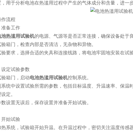
置，用于分析电池在热滥用过程中产生的气体成分和含量，进一
作流程
准备工作
电池热滥用试验机
的电源、气源等是否正常连接，确保设备处于
箱门，检查内部是否清洁，无杂物和异物。
要求，选择合适的夹具和连接线路，将电池牢固地安装在试验
设定试验参数
验箱门，启动
电池热滥用试验机
控制系统。
统中设置试验所需的参数，包括目标温度、升温速率、保温时
理设定。
设置无误后，保存设置并准备开始试验。
开始试验
系统，试验箱开始升温。在升温过程中，密切关注温度传感器