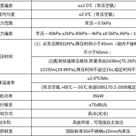
度偏差
≤±2.0℃（常压空载）
度均匀度
≤2.0℃（常压空载）
力范围
常压～0.5kPa
力偏差
常压～40kPa:±2kPa,40kPa～4kPa:±0.5kPa,4kPa～1k
（1）从常压降到1KPa,降压时间小于45min（箱内干
不小于60min；
压时间
(2)配有快速降压模块,即要求由2438m(75.2KP
12192m(18.8KPa),降压时间不超过15s,稳定时间不
≥2.0℃/Min
降温速率
(常压空载,+85℃～-55℃,依据GB5170.2-2008
机功率
35kW
行噪音
≤75dB(A)
却方式
风冷(水冷)
制冷剂
高效环保，可现场自主加注
胆材质
国际标准304不锈钢≥10mm内承压