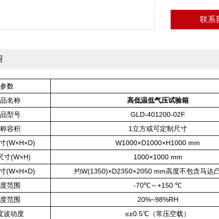
联系
绍
参数
品名称
高低温低气压试验箱
品型号
GLD-401200-02F
称容积
1立方或可定制尺寸
(W×H×D)
W1000×D1000×H1000 mm
寸(W×H)
1000×1000 mm
(W×H×D)
约W(1350)×D2350×2050 mm高度不包含马
度范围
-70℃～+150 ℃
度范围
20%~98%RH
度波动度
≤±0.5℃（常压空载）