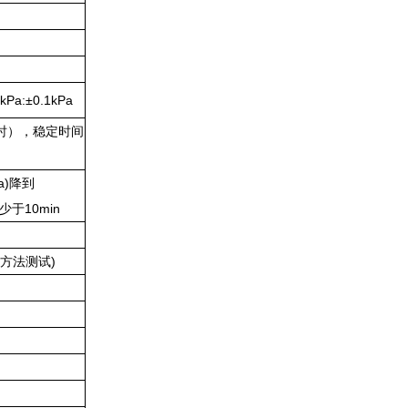
Pa:±0.1kPa
燥时），稳定时间
a)降到
少于10min
规定方法测试)