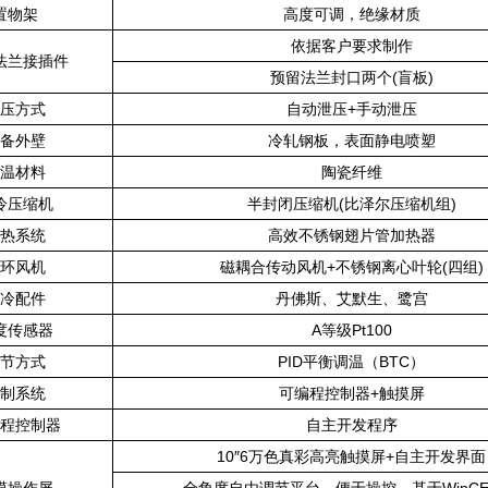
置物架
高度可调，绝缘材质
依据客户要求制作
法兰接插件
预留法兰封口两个(盲板)
压方式
自动泄压+手动泄压
备外壁
冷轧钢板，表面静电喷塑
温材料
陶瓷纤维
冷压缩机
半封闭压缩机(比泽尔压缩机组)
热系统
高效不锈钢翅片管加热器
环风机
磁耦合传动风机+不锈钢离心叶轮(四组)
冷配件
丹佛斯、艾默生、鹭宫
度传感器
A等级Pt100
节方式
PID平衡调温（BTC）
制系统
可编程控制器+触摸屏
程控制器
自主开发程序
10″6万色真彩高亮触摸屏+自主开发界面