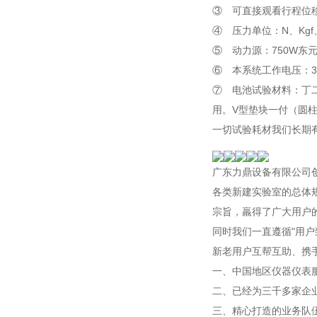
③ 可直接观看行程位
④ 压力单位：N、Kgf
⑤ 动力源：750W东
⑥ 本系统工作电压：380
⑦ 电池试验材料：
丁
用。V型垫块一付（圆
一切试验耗材我们长期
广东力鼎设备有限公司
各类新建实验室的总体
宗旨，羸得了广大用户
同时我们一直遵循"用
新老用户互帮互助、携
一、中国地区仪器仪表
二、已经为三千多家企
三、精心打造的业务队