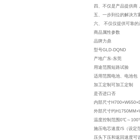
四、不仅是产品提供商
五、一步到位的解决方
六、 不仅仅提供可靠
商品属性参数
品牌力鼎
型号GLD-DQND
产地广东-东莞
用途范围短路试验
适用范围电池、电池包
加工定制可加工定制
是否进口否
内部尺寸H700×W650
外部尺寸约H1750MM×
温度控制范围0℃～100
施压电芯速度/S（设定范围
压头下压和返回速度可