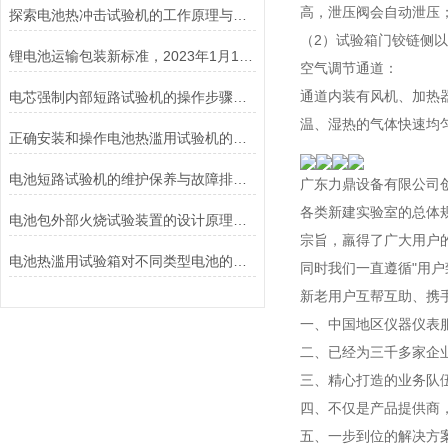
高，泄压阀会自动泄压
探索电池热冲击试验机的工作原理与应用
（2）试验箱门铰链侧
锂电池运输包装新标准，2023年1月1日开始实施！
空气调节通道：
通道内装有风机、加热
电芯强制内部短路试验机的操作步骤与注意事项
温、湿热的气体快速均
正确安装和操作电池热滥用试验机的指南
电池短路试验机的维护保养与故障排除技巧分享
广东力鼎设备有限公司
各类新建实验室的总体
电池包外部火烧试验装置的设计原理和试验步骤分析
宗旨，羸得了广大用户
电池热滥用试验箱对不同类型电池的热失控行为测试与分析
同时我们一直遵循"用
新老用户互帮互助、携
一、中国地区仪器仪表
二、已经为三千多家企
三、精心打造的业务队
四、不仅是产品提供商
五、一步到位的解决方