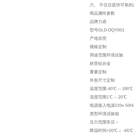
六、 不仅仅提供可靠
商品属性参数
品牌力鼎
型号GLD-DQY001
产地东莞
规格定制
用途范围环境试验
材质铝合金
重量定制
外形尺寸定制
温度范围-40℃ -- 180℃
湿度范围1℃ -- 20℃
电源接入电源220v 50H
类型环境试验箱
压力范围常压～
降温时间+20℃→ -65