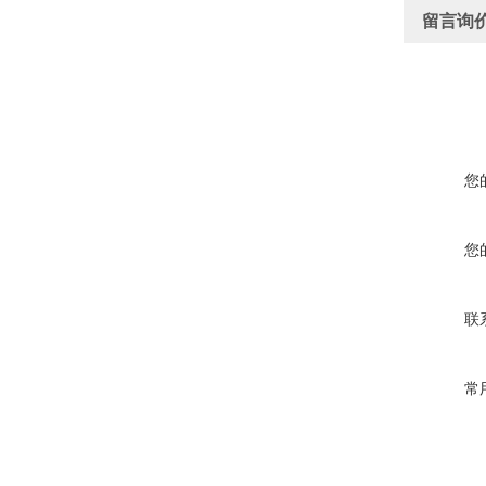
留言询
您
您
联
常