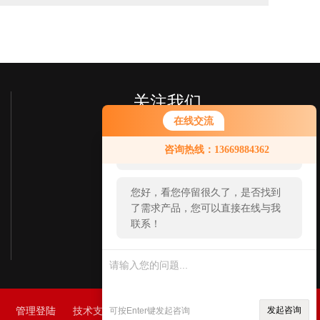
关注我们
在线交流
您好！欢迎前来咨询，很高兴为您
咨询热线：13669884362
服务，请问您要咨询什么问题呢？
您好，看您停留很久了，是否找到
了需求产品，您可以直接在线与我
联系！
添加我们客服的微信
了解更多信息
77
管理登陆
技术支持：
环保在线
sitemap.xml
发起咨询
可按Enter键发起咨询