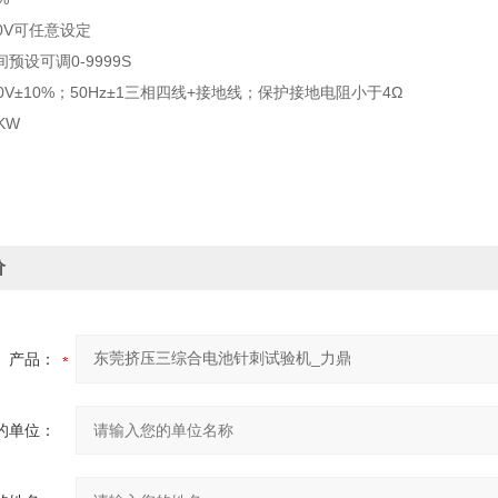
00V可任意设定
预设可调0-9999S
0V±10%；50Hz±1三相四线+接地线；保护接地电阻小于4Ω
KW
价
产品：
的单位：