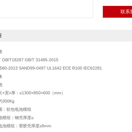
联系
绍
准
GB/T18287 GB/T 31485-2015
80-2013 SAND99-0497 UL1642 ECE R100 IEC62281
象
池
宽×厚：≤1300×850×600（mm）
300Kg
围：软包电池模组
池模组：钢壳厚度≤
电池模组：塑胶壳厚度≤8mm