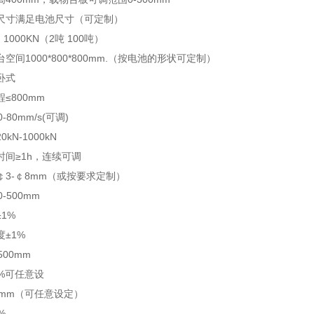
尺寸满足电池尺寸（可定制）
 1000KN（2吨 100吨）
空间1000*800*800mm.（按电池的形状可定制）
卧式
≤800mm
-80mm/s(可调)
kN-1000kN
时间≥1h，连续可调
￠3-￠8mm（或按要求定制）
-500mm
1%
±1%
500mm
9%可任意设
00mm（可任意设定）
%