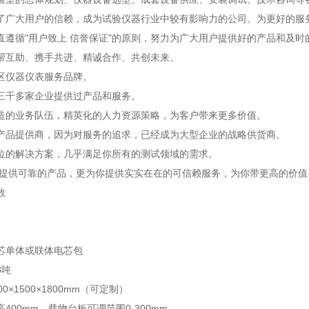
了广大用户的信赖，成为试验仪器行业中较有影响力的公司。为更好的服
直遵循"用户致上 信誉保证"的原则，努力为广大用户提供好的产品和及
帮互助、携手共进、精诚合作、共创未来。
区仪器仪表服务品牌。
三千多家企业提供过产品和服务。
造的业务队伍，精英化的人力资源策略，为客户带来更多价值。
产品提供商，因为对服务的追求，已经成为大型企业的战略供货商。
位的解决方案，几乎满足你所有的测试领域的需求。
仅提供可靠的产品，更为你提供实实在在的可信赖服务，为你带更高的价
数
芯单体或联体电芯包
8吨
0×1500×1800mm（可定制）
400mm，载物台板可调范围0-300mm