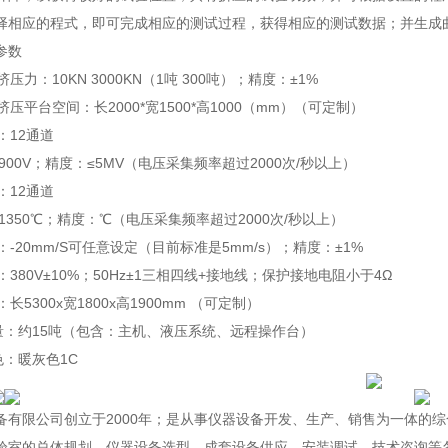
择相应的程式，即可完成相应的测试过程，获得相应的测试数据；并生成
参数
挤压力：10KN 3000KN（1吨 300吨）；精度：±1%
池挤压平台空间：长2000*宽1500*高1000（mm）（可定制）
：12通道
0~900V；精度：≤5MV（电压采集频率超过2000次/秒以上）
：12通道
0~1350℃；精度：℃（电压采集频率超过2000次/秒以上）
度：-20mm/S可任意设定（目前标准是5mm/s）；精度：±1%
源：380V±10%；50Hz±1三相四线+接地线；保护接地电阻小于4Ω
：长5300x宽1800x高1900mm （可定制）
重量：约15吨（包含：主机、液压系统、远程操作台）
颜色：暖灰色1C
备有限公司创立于2000年；是从事仪器设备开发、生产、销售为一体的
验室的总体规划、仪器设备选型、成套设备供应、安装调试、技术咨询等各