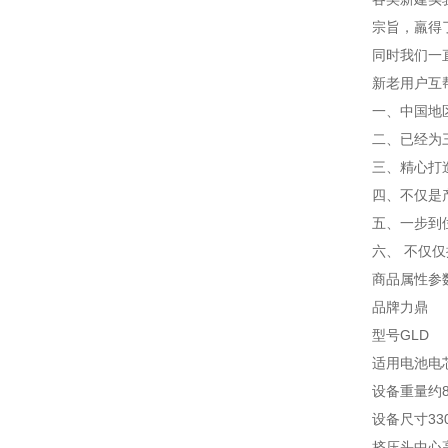
宗旨，羸得
同时我们一
新老用户互
一、中国地
二、已经为
三、精心打
四、不仅是
五、一步到
六、 不仅
商品属性参
品牌力鼎
型号GLD
适用电池电
设备重量约
设备尺寸330
挤压头中心高