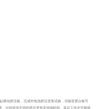
由油缸驱动挤压板，完成对电池挤压变形试验，试验容置台板可
序，分段提供不同的挤压变形及持续时间。其在工作中可根据