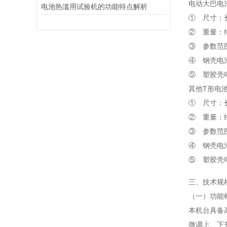
电动大巴电
电池热滥用试验机的功能特点解析
① 尺寸：长×
② 重量：约
③ 参数范
④ 钢壳电
⑤ 塑胶壳
其他T形电
① 尺寸：长×
② 重量：约
③ 参数范
④ 钢壳电
⑤ 塑胶壳
三、技术规
（一）功能
本机台具备
微调上、下