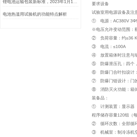
锂电池运输包装新标准，2023年1月1日开始实施！
要求设备
试验室用电源设备及注
电池热滥用试验机的功能特点解析
① 电源：AC380V 3Φ
※电压允许变动范围：额
② 负荷容量：约≤36 
③ 电流：≤100A
④ 放置箱体时注意与墙
⑤ 防爆泄压孔：四个，
⑥ 防爆门合叶扣设计
⑦ 防爆门链设计：门
⑧ 消防灭火功能：箱
装备品：
① 计测装置：显示器（
程序储存容量120组（每
② 循环次数：全部循环
③ 机械室：制冷冻机空