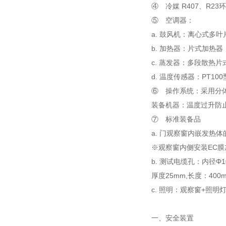
④ 冷媒 R407、R23
⑤ 空调器：
a. 鼓风机：离心式多叶
b. 加热器：片式加热器
c. 蒸发器：多段散热片
d. 温度传感器：PT1
⑥ 操作系统：采用分
装备机器：温度过升防
⑦ 标准装备品
a. 门观察窗内嵌发热
※观察窗内侧安装EC
b. 测试电缆孔：内径
厚度25mm,长度：40
c. 照明：观察窗+照明
一、安全装置