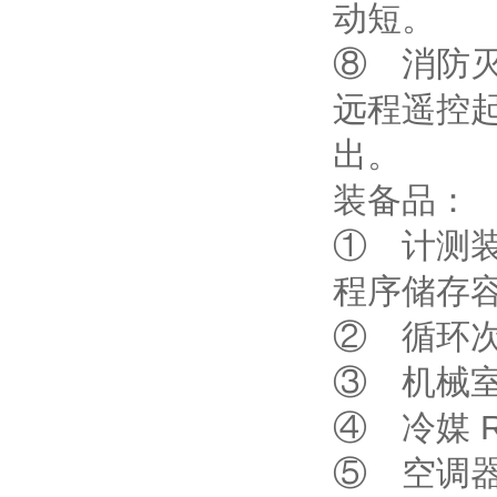
动短。
⑧ 消防
远程遥控
出。
装备品：
① 计测装
程序储存容
② 循环次
③ 机械室
④ 冷媒 R
⑤ 空调