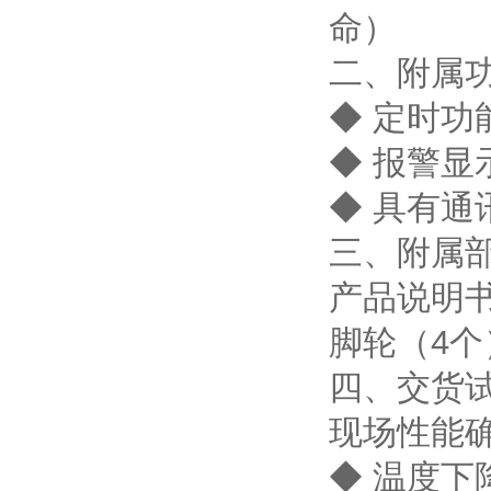
命）
二、附属
◆ 定时功
◆ 报警显
◆ 具有通
三、附属
产品说明
脚轮（4个
四、交货
现场性能
◆ 温度