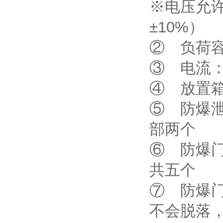
※电压允许
±10%）
② 负荷容
③ 电流：≤
④ 放置箱
⑤ 防爆泄
部两个
⑥ 防爆
共五个
⑦ 防爆
不会脱落