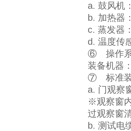
a. 鼓风
b. 加热
c. 蒸发
d. 温度
⑥ 操作
装备机器
⑦ 标准
a. 门观
※观察窗
过观察窗
b. 测试