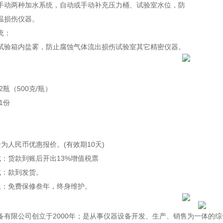
手动两种加水系统，自动或手动补充压力桶、试验室水位，防
温损伤仪器。
统：
试验箱内盐雾，防止腐蚀气体流出损伤试验室其它精密仪器。
2瓶（500克/瓶）
1份
为人民币优惠报价。(有效期10天)
式：货款到账后开出13%增值税票
式：款到发货。
限：免费保修叁年，终身维护。
备有限公司创立于2000年；是从事仪器设备开发、生产、销售为一体的