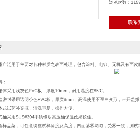
浏览次数：115
联系
绍
露广泛用于主要对各种材质之表面处理，包含涂料、电镀、无机及有面皮
料：
箱体采用浅灰色PVC板，厚度10mm，耐用温度在85℃。
盖密封采用透明茶色PVC板，厚度8mm，高温使用不歪曲变形，带开盖
体式试药补充瓶，清洗容易，操作方便。
气桶采用SUS#304不锈钢耐高压桶保温效果较佳。
验样品架，可任意调整试样角度及高度，四面落雾均匀，受雾一致，测试