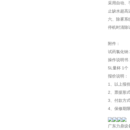
采用自动、
止缺水超高
六、除雾系
停机时清除
附件：
试药氯化钠 
操作说明书 
5L量杯 1个
报价说明：
1、以上报价
2、票据形
3、付款方
4、保修期
广东力鼎设