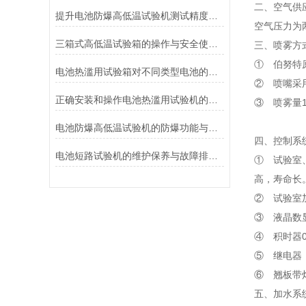
二、空气供
提升电池防爆高低温试验机测试精度的技巧
空气压力为两
三箱式高低温试验箱的操作与安全使用注意事项
三、喷雾方
① 伯努特
电池热滥用试验箱对不同类型电池的热失控行为测试与分析
② 喷嘴采
正确安装和操作电池热滥用试验机的指南
③ 喷雾量1
电池防爆高低温试验机的防爆功能与安全保障说明
四、控制系
电池短路试验机的维护保养与故障排除技巧分享
① 试验室
高，寿命长
② 试验室
③ 液晶数显
④ 积时器0
⑤ 继电器
⑥ 翘板带灯
五、加水系