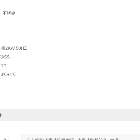
、不锈钢
单相2KW 50HZ
ASS
±1℃
3℃±1℃
价