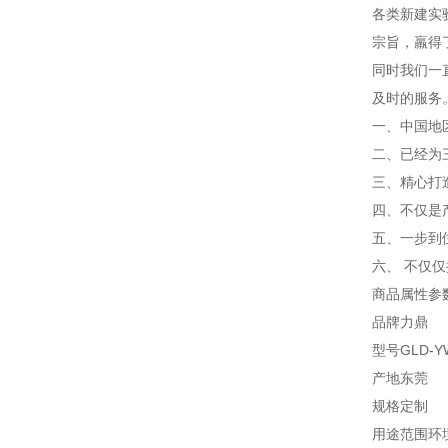
各类新建实
宗旨，羸得
同时我们一
及时的服务
一、中国地
二、已经为
三、精心打
四、不仅是
五、一步到
六、 不仅
商品属性参
品牌力鼎
型号GLD-Y
产地东莞
规格定制
用途范围环