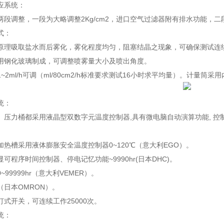
应系统：
段调整，一段为大略调整2Kg/cm2，进口空气过滤器附有排水功能，二段为精
式：
原理吸取盐水而后雾化，雾化程度均匀，阻塞结晶之现象，可确保测试连
用钢化玻璃制成，可调整喷雾量大小及喷出角度。
~2ml/h可调（ml/80cm2/h标准要求测试16小时求平均量）。计
统：
、压力桶都采用液晶型双数字元温度控制器,具有微电脑自动演算功能, 控制
。
加热槽采用液体膨胀安全温度控制器0~120℃（意大利EGO）。
可程序时间控制器、停电记忆功能~9990hr(日本DHC)。
~99999hr（意大利VEMER）。
（日本OMRON）。
式开关，可连续工作25000次。
统：