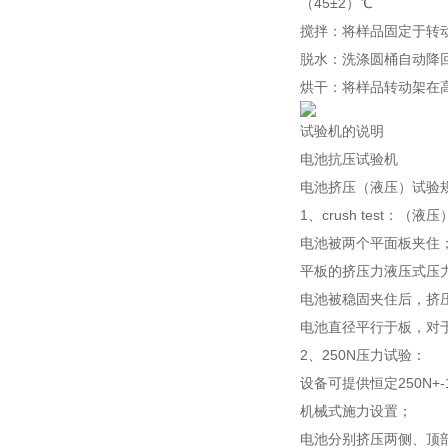
（45±2）℃
搅拌：将样品固定于转动装
脱水：洗涤圆桶自动降回箱
烘干：将样品转动架在高
试验机的说明
电池抗压试验机
电池挤压（液压）试验
1、crush test：（液压
电池被两个平面板夹住
平板的挤压力液压式压力
电池被稳固夹住后，挤压
电池直径平行于板，对
2、250N压力试验：
设备可提供恒定250N+-
机械式施力设置；
电池分别挤压两侧、顶