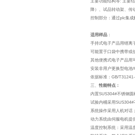
主要功能结构等: 主要
降）、试品转动架、传
控制部分：通过plc集
适用样品
：
手持式电子产品用锂离
可能置于口袋中携带或
其他便携式电子产品用
安装非用户更换型电池
依据标准：GB/T312
三、
性能特点：
内置SUS304#不锈
试验内桶采用SUS30
系统操作采用人机对话
动力系统由伺服电机提
温度控制系统：采用温度