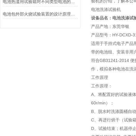
验机的介绍，了解本公
电池热滥用试验箱对不同类型电池的热失控行为测试与分析
电池洗涤试验机
电池包外部火烧试验装置的设计原理和试验步骤分析
设备品名：电池洗涤试
产品产地：东莞华银
产品型号：HY-DCXD-3
适用于手持式电子产品
带的电池组、安装非用
符合GB31241-20
作，模拟各种电池在洗
工作原理
工作原理：
A、将配置好的试验液
60r/min）；
B、脱水时洗涤圆桶自动
C、再进行烘干（试验
D、试验结束；机器停