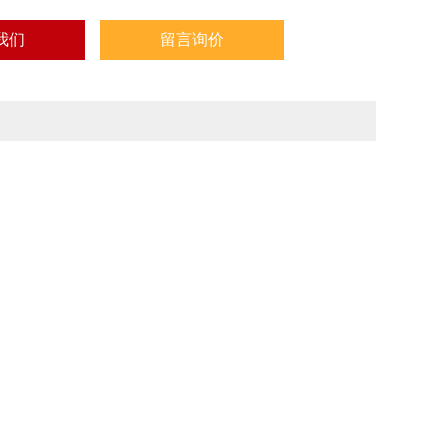
我们
留言询价