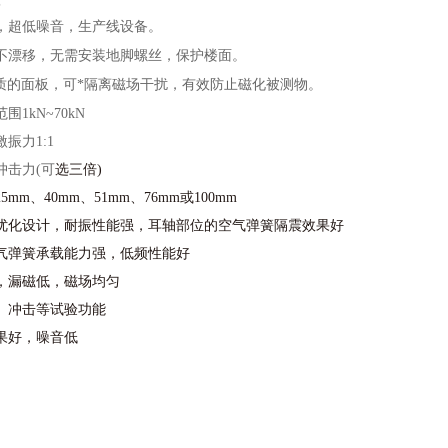
设备。
，超低噪音，生产线
不漂移，无需安装地脚螺丝，保护楼面。
质的面板，可*隔离磁场干扰，有效防止磁化被测物。
范围
1kN~70kN
激振力
1:1
冲击力
(可
选三倍
)
25mm、40mm、51mm、76mm或100mm
优化设计，耐振性能强，耳轴部位的空气弹簧隔震效果好
气弹簧承载能力强，低频性能好
，漏磁低，磁场均匀
、冲击等试验功能
果好，噪音低