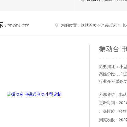
示
您的位置：
网站首页
>
产品展示
>
电
/ PRODUCTS
振动台 
简要描述：小
高性价比，广
行业多种试验
示，无需人工
所属分类：电动
试验要求。进口
更新时间：2024-
电磁式电动 小
厂商性质：经销
浏览次数：205