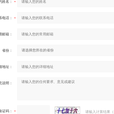
的姓名：
系电话：
用邮箱：
省份：
细地址：
充说明：
验证码：
请输入计算结果（