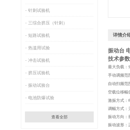
针刺试验机
三综合挤压（针刺）
详情介
短路试验机
热滥用试验
振动台 
技术参数
冲击试验机
最大负载
：
挤压试验机
手动调频范
自动扫频范
振动试验台
空载位移幅
电池防爆试验
激振方式
：
调幅方式
：
查看全部
振动方向
：
振动波形
：