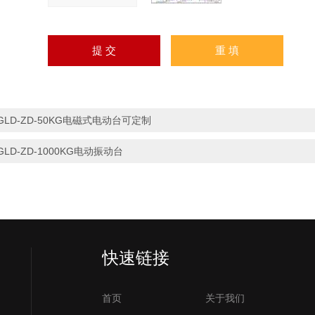
GLD-ZD-50KG电磁式电动台可定制
GLD-ZD-1000KG电动振动台
快速链接
首页
关于我们