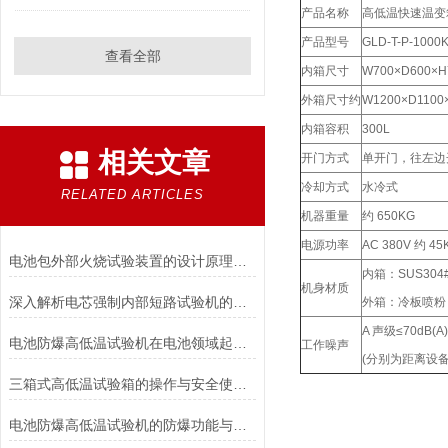
产品名称
高低温快速温变
产品型号
GLD-T-P-100
查看全部
内箱尺寸
W700×D600×
外箱尺寸约
W1200×D110
内箱容积
300L
相关文章
开门方式
单开门，往左边
冷却方式
水冷式
RELATED ARTICLES
机器重量
约 650KG
电源功率
AC 380V 约 45
电池包外部火烧试验装置的设计原理和试验步骤分析
内箱：SUS30
机身材质
深入解析电芯强制内部短路试验机的工作原理与功能
外箱：冷板喷粉
A 声级≤70dB(A)
电池防爆高低温试验机在电池领域起着重要的作用分析
工作噪声
(分别为距离设备
三箱式高低温试验箱的操作与安全使用注意事项
电池防爆高低温试验机的防爆功能与安全保障说明