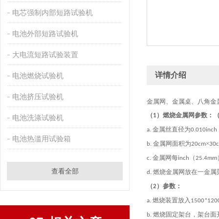
电芯强制内部短路试验机
电池外部短路试验机
大电流短路试验装置
详情介绍
电池燃烧试验机
电池挤压试验机
金属网、金属桌、八角金
（
）
燃烧金属网参数：
1
电池洗涤试验机
金属丝直径为
a.
0.010inch
电池热滥用试验箱
金属网面积为
×
b.
20cm
30
金属网每
（
c.
inch
25.4mm
查看全部
燃烧金属网放在一金属
d.
（
）
参数：
2
燃烧装置放入
a.
1500*120
燃烧固定架台，架台面
b.