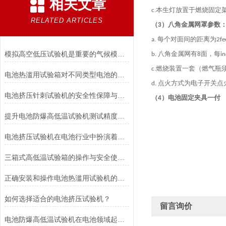
相关文章
本生灯放置于燃烧固定
c.
RELATED ARTICLES
（
）
八角金属网罩参数
3
每个对面间的距离为
a.
2fe
模拟高空低压试验机是重要的气候模拟设备
八角金属网有
面，每
b.
8
i
燃烧装置一套（燃气瓶
c.
电池热滥用试验箱对不同类型电池的热失控行为测试与分析
点火方式为电子开关点
d.
电池挤压针刺试验机的安全性保障与风险控制介绍
（
）
电池固定夹具一付
4
提升电池防爆高低温试验机测试精度的技巧
电池挤压试验机在电池行业中扮演着重要角色
三箱式高低温试验箱的操作与安全使用注意事项
正确安装和操作电池热滥用试验机的指南
如何选择适合的电池挤压试验机？
留言询价
电池防爆高低温试验机在电池领域起着重要的作用分析