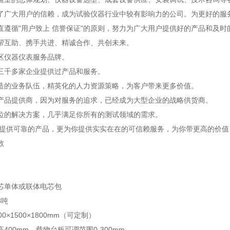
了广大用户的信赖，成为试验仪器行业中较有影响力的公司。为更好的服
直遵循"用户致上 信誉保证"的原则，努力为广大用户提供好的产品和及
帮互助、携手共进、精诚合作、共创未来。
区仪器仪表服务品牌。
三千多家企业提供过产品和服务。
造的业务队伍，精英化的人力资源策略，为客户带来更多价值。
产品提供商，因为对服务的追求，已经成为大型企业的战略供货商。
位的解决方案，几乎满足你所有的测试领域的需求。
仅提供可靠的产品，更为你提供实实在在的可信赖服务，为你带更高的价
数
芯单体或联体电芯包
8吨
0×1500×1800mm（可定制）
400mm，载物台板可调范围0-300mm