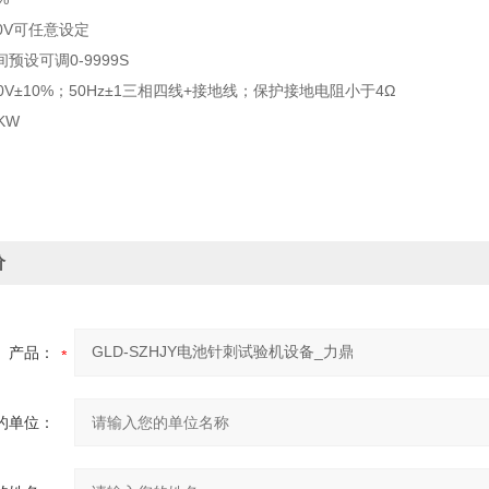
00V可任意设定
预设可调0-9999S
0V±10%；50Hz±1三相四线+接地线；保护接地电阻小于4Ω
KW
价
产品：
的单位：