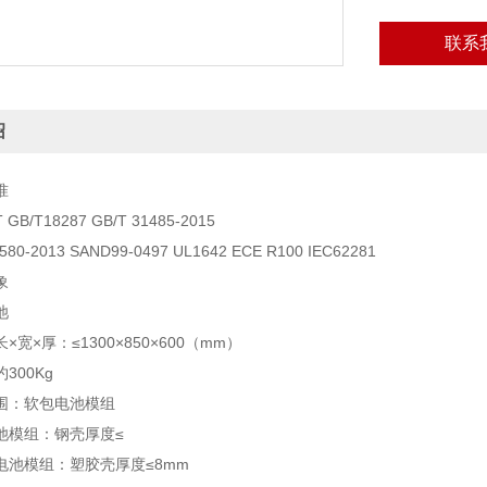
联系
绍
准
GB/T18287 GB/T 31485-2015
80-2013 SAND99-0497 UL1642 ECE R100 IEC62281
象
池
宽×厚：≤1300×850×600（mm）
300Kg
围：软包电池模组
池模组：钢壳厚度≤
电池模组：塑胶壳厚度≤8mm