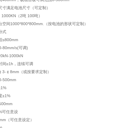
尺寸满足电池尺寸（可定制）
 1000KN（2吨 100吨）
空间1000*800*800mm.（按电池的形状可定制）
卧式
≤800mm
-80mm/s(可调)
kN-1000kN
时间≥1h，连续可调
￠3-￠8mm（或按要求定制）
-500mm
1%
±1%
500mm
9%可任意设
00mm（可任意设定）
%