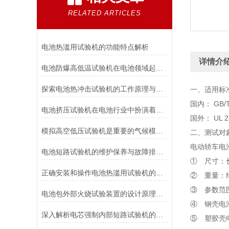
RELATED ARTICLES
电池热滥用试验机的功能特点解析
详情介
电池防爆高低温试验机在电池领域起着重要的作用分析
探索电池热冲击试验机的工作原理与应用
一、适用标
国内： GB/T 
电池挤压试验机在电池行业中扮演着重要角色
国外： UL 25
模拟高空低压试验机是重要的气候模拟设备
二、测试对
电动轿车电
电池短路试验机的维护保养与故障排除技巧分享
① 尺寸：长×
正确安装和操作电池热滥用试验机的指南
② 重量：约
③ 参数范
电池包外部火烧试验装置的设计原理和试验步骤分析
④ 钢壳电
深入解析电芯强制内部短路试验机的工作原理与功能
⑤ 塑胶壳