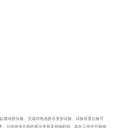
由油缸驱动挤压板，完成对电池挤压变形试验，试验容置台板可
序，分段提供不同的挤压变形及持续时间。其在工作中可根据