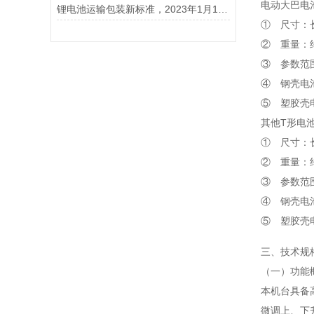
电动大巴电
锂电池运输包装新标准，2023年1月1日开始实施！
① 尺寸：长×
② 重量：约
③ 参数范
④ 钢壳电
⑤ 塑胶壳
其他T形电
① 尺寸：长×
② 重量：约
③ 参数范
④ 钢壳电
⑤ 塑胶壳
三、技术规
（一）功能
本机台具备
微调上、下