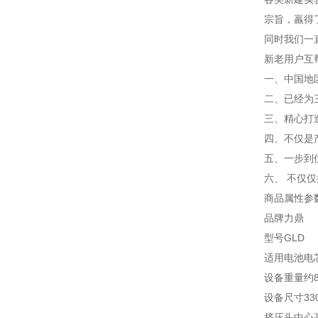
宗旨，羸得
同时我们一
新老用户互
一、中国地
二、已经为
三、精心打
四、不仅是
五、一步到
六、 不仅
商品属性参
品牌力鼎
型号GLD
适用电池电
设备重量约
设备尺寸330
挤压头中心高