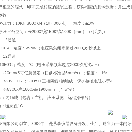
择相应的程式，即可完成相应的测试过程，获得相应的测试数据；并生成
参数
挤压力：10KN 3000KN（1吨 300吨）；精度：±1%
池挤压平台空间：长2000*宽1500*高1000（mm）（可定制）
：12通道
0~900V；精度：≤5MV（电压采集频率超过2000次/秒以上）
：12通道
0~1350℃；精度：℃（电压采集频率超过2000次/秒以上）
度：-20mm/S可任意设定（目前标准是5mm/s）；精度：±1%
源：380V±10%；50Hz±1三相四线+接地线；保护接地电阻小于4Ω
：长5300x宽1800x高1900mm （可定制）
重量：约15吨（包含：主机、液压系统、远程操作台）
颜色：暖灰色1C
备有限公司创立于2000年；是从事仪器设备开发、生产、销售为一体的
验室的总体规划、仪器设备选型、成套设备供应、安装调试、技术咨询等各