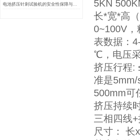
5KN 50
电池挤压针刺试验机的安全性保障与风险控制介绍
长*宽*高（
0~100
表数据：4-
℃，电压采
挤压行程:
准是5mm/
500mm可
挤压持续时间:
三相四线+
尺寸： 长x